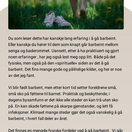
Du som leser dette har kanskje lang erfaring i å gå barbeint.
Eller kanskje du hører til dem som knapt går barbeint mellom
senga og baderommet. Uansett, etter å ha praktisert og gjort
noen erfaringer , har jeg også lest meg opp litt. Både på det
fysiske, men også på den «spirituelle» siden av det å gå
barbent. Det fins mange gode og pålitelige kilder, og her er noe
av det jeg fant.
Vi blir født barbent, men etter kort tid setter foreldrene små,
små sko på føttene til barnet. Praktisk og beskyttende, i
dagens bysamfunn er det ikke alle steder en kan trå uten sko
på. En kan skade føttene på skarpe gjenstander, og lett få
infeksjoner. Klimaet mange steder gjør det også vanskelig å gå
barbeint, i hvert fall deler av året.
Det finnes en mengde fysiske fordeler ved å gå barbeint. Vi går