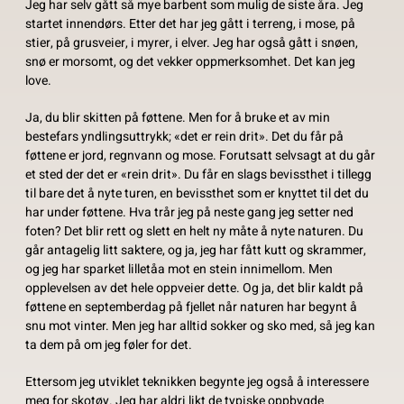
Jeg har selv gått så mye barbent som mulig de siste åra. Jeg
startet innendørs. Etter det har jeg gått i terreng, i mose, på
stier, på grusveier, i myrer, i elver. Jeg har også gått i snøen,
snø er morsomt, og det vekker oppmerksomhet. Det kan jeg
love.
Ja, du blir skitten på føttene. Men for å bruke et av min
bestefars yndlingsuttrykk; «det er rein drit». Det du får på
føttene er jord, regnvann og mose. Forutsatt selvsagt at du går
et sted der det er «rein drit». Du får en slags bevissthet i tillegg
til bare det å nyte turen, en bevissthet som er knyttet til det du
har under føttene. Hva trår jeg på neste gang jeg setter ned
foten? Det blir rett og slett en helt ny måte å nyte naturen. Du
går antagelig litt saktere, og ja, jeg har fått kutt og skrammer,
og jeg har sparket lilletåa mot en stein innimellom. Men
opplevelsen av det hele oppveier dette. Og ja, det blir kaldt på
føttene en septemberdag på fjellet når naturen har begynt å
snu mot vinter. Men jeg har alltid sokker og sko med, så jeg kan
ta dem på om jeg føler for det.
Ettersom jeg utviklet teknikken begynte jeg også å interessere
meg for skotøy. Jeg har aldri likt de typiske oppbygde