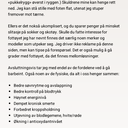
«pukkelrygg» øverst i ryggen.) Skuldrene mine kan henge rett
ned. Jeg kan stå stille med foten flat, utenat jeg stuper
fremover mot tærne.
Ellers er det nokså ukomplisert, og du sparer penger på minsket
slitasje på sokker og skotøy. Skulle du fatte interesse for
fottøyet jeg har nevnt finnes det særlig noen merker og
modeller som utpeker seg. Jeg driver ikke reklame på denne
siden, men kan tipse på forespørsel. Det er også mulig å gå
grader med fottøyet, da det finnes mellomløsninger.
Avsluttningsvis tar jeg med endel av de fordelene ved å gå
barbeint. Også noen av de fysiske, da alt i oss henger sammen:
Bedre søvnrytme og avslappning
Bedre kontroll på blodtrykk
Høynet energinivå
Dempet kronisk smerte
Forbedret kroppsholdning
Utjevning av blodlegemene, hvite/røde
Økning i antioxydantnivået