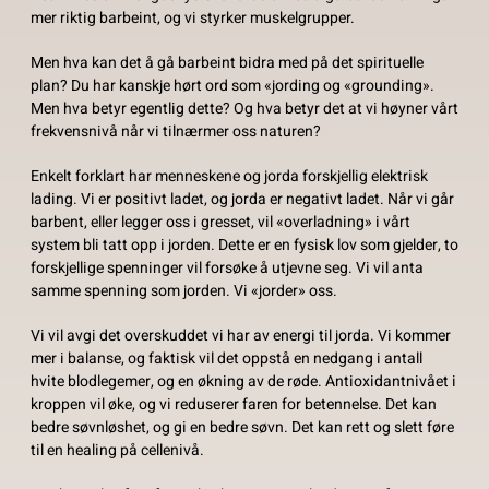
mer riktig barbeint, og vi styrker muskelgrupper.
Men hva kan det å gå barbeint bidra med på det spirituelle
plan? Du har kanskje hørt ord som «jording og «grounding».
Men hva betyr egentlig dette? Og hva betyr det at vi høyner vårt
frekvensnivå når vi tilnærmer oss naturen?
Enkelt forklart har menneskene og jorda forskjellig elektrisk
lading. Vi er positivt ladet, og jorda er negativt ladet. Når vi går
barbent, eller legger oss i gresset, vil «overladning» i vårt
system bli tatt opp i jorden. Dette er en fysisk lov som gjelder, to
forskjellige spenninger vil forsøke å utjevne seg. Vi vil anta
samme spenning som jorden. Vi «jorder» oss.
Vi vil avgi det overskuddet vi har av energi til jorda. Vi kommer
mer i balanse, og faktisk vil det oppstå en nedgang i antall
hvite blodlegemer, og en økning av de røde. Antioxidantnivået i
kroppen vil øke, og vi reduserer faren for betennelse. Det kan
bedre søvnløshet, og gi en bedre søvn. Det kan rett og slett føre
til en healing på cellenivå.