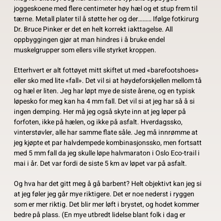
joggeskoene med flere centimeter høy hæl og et stup frem til
tærne. Metall plater til å støtte her og der……… Ifølge fotkirurg
Dr. Bruce Pinker er det en helt korrekt iakttagelse. All
oppbyggingen gjør at man hindres i å bruke endel
muskelgrupper som ellers ville styrket kroppen.
Etterhvert er alt fottøyet mitt skiftet ut med «barefootshoes»
eller sko med lite «fall». Det vil si at høydeforskjellen mellom tå
og hæl er liten. Jeg har løpt mye de siste årene, og en typisk
løpesko for meg kan ha 4 mm fall. Det vil si at jeg har så å si
ingen demping. Her må jeg også skyte inn at jeg løper på
forfoten, ikke på hælen, og ikke på asfalt. Hverdagssko,
vinterstøvler, alle har samme flate såle. Jeg må innrømme at
jeg kjøpte et par halvdempede kombinasjonssko, men fortsatt
med 5 mm fall da jeg skulle løpe halvmaraton i Oslo Eco-trail i
mai i år. Det var fordi de siste 5 km av løpet var på asfalt.
Og hva har det gitt meg å gå barbent? Helt objektivt kan jeg si
at jeg føler jeg går mye riktigere. Det er noe nederst i ryggen
som er mer riktig. Det blir mer løft i brystet, og hodet kommer
bedre på plass. (En mye utbredt lidelse blant folk i dag er